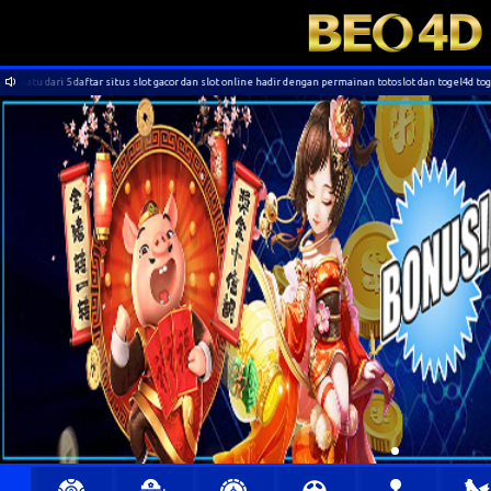
 dari 5 daftar situs slot gacor dan slot online hadir dengan permainan totoslot dan togel4d togel on