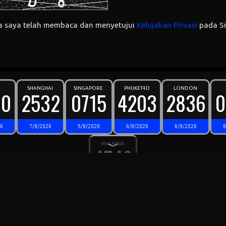
a saya telah membaca dan menyetujui
Kebijakan Privasi
pada Sit
A
SHANGHAI
SINGAPORE
PHUKET4D
LONDON
60
2532
0715
4203
2836
0
26
7/8/2026
5/8/2026
6/8/2026
6/8/2026
6
MALAYSIA
4549
6/8/2026