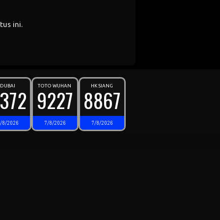
us ini.
DUBAI
TOTO WUHAN
HK SIANG
372
9227
8867
/8/2026
7/8/2026
7/8/2026