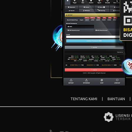
TENTANG KAMI
|
BANTUAN
|