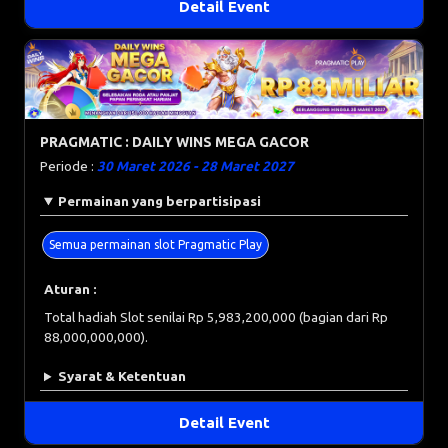
Detail Event
PRAGMATIC : DAILY WINS MEGA GACOR
Periode :
30 Maret 2026 - 28 Maret 2027
Permainan yang berpartisipasi
Semua permainan slot Pragmatic Play
Aturan :
Total hadiah Slot senilai Rp 5,983,200,000 (bagian dari Rp
88,000,000,000).
Syarat & Ketentuan
Detail Event