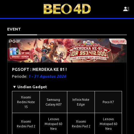
EVENT
PGSOFT : MERDEKA KE 81 !
Periode:
1 - 31 Agustus 2026
Undian Gadget
Xiaomi
Samsung
Infinix Note
Redmi Note
Poco X7
Galaxy A07
Edge
15
Lenovo
Lenovo
Xiaomi
Xiaomi
Motopad 60
Motopad 60
Redmi Pad 2
Redmi Pad 2
Neo
Neo