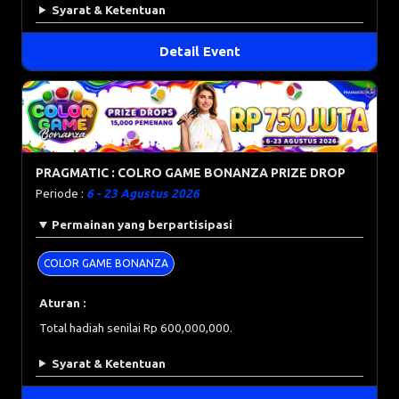
Syarat & Ketentuan
Detail Event
PRAGMATIC : COLRO GAME BONANZA PRIZE DROP
Periode :
6 - 23 Agustus 2026
Permainan yang berpartisipasi
COLOR GAME BONANZA
Aturan :
Total hadiah senilai Rp 600,000,000.
Syarat & Ketentuan