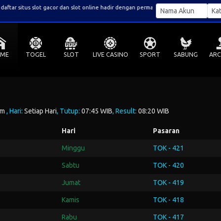
ar situs slot gacor dan slot online hadir dengan permainan totoslot dan togel4d tog
ME
TOGEL
SLOT
LIVE CASINO
SPORT
SABUNG
ARC
om
, Hari:
Setiap Hari
, Tutup:
07:45 WIB
, Result:
08:20 WIB
Hari
Pasaran
Minggu
TOK - 421
Sabtu
TOK - 420
Jumat
TOK - 419
Kamis
TOK - 418
Rabu
TOK - 417