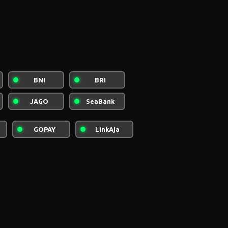
BNI
BRI
JAGO
SeaBank
GOPAY
LinkAja