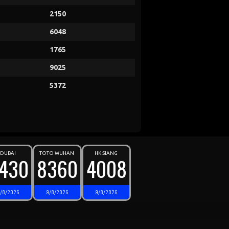
2150
6048
1765
9025
5372
DUBAI
TOTO WUHAN
HK SIANG
430
8360
4008
/8/2026
9/8/2026
9/8/2026