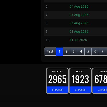
6
04 Aug 2026
7
03 Aug 2026
8
02 Aug 2026
9
01 Aug 2026
10
31 Jul 2026
First
1
2
3
4
5
6
7
MADRID
TOKYO
OSAK
2965
1923
67
9/8/2026
9/8/2026
9/8/20