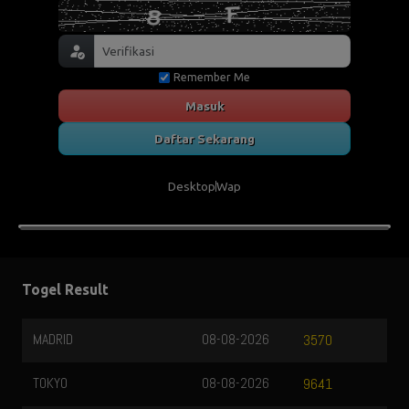
Remember Me
Masuk
Daftar Sekarang
Desktop
Wap
Togel Result
MADRID
08-08-2026
3570
TOKYO
08-08-2026
9641