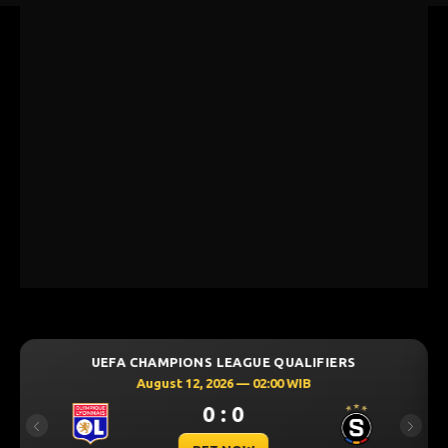
QUALIFIERS
UEFA CHAMPIONS LEAGUE QUALI
0 WIB
August 12, 2026 — 01:30 WIB
0 : 0
Previous
Next