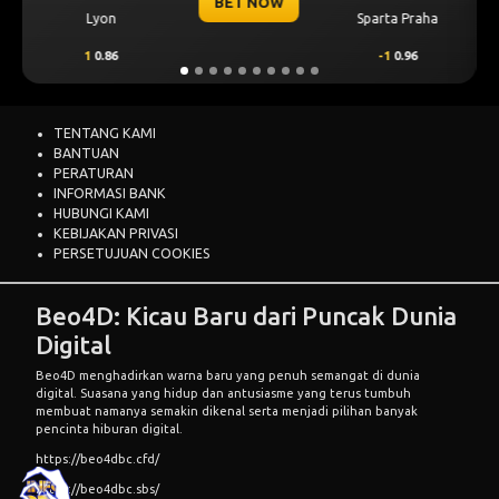
BET NOW
Sparta Praha
SK Sturm Graz
-1
0.96
-0.5
0.95
TENTANG KAMI
BANTUAN
PERATURAN
INFORMASI BANK
HUBUNGI KAMI
KEBIJAKAN PRIVASI
PERSETUJUAN COOKIES
Beo4D: Kicau Baru dari Puncak Dunia
Digital
Beo4D
menghadirkan warna baru yang penuh semangat di dunia
digital. Suasana yang hidup dan antusiasme yang terus tumbuh
membuat namanya semakin dikenal serta menjadi pilihan banyak
pencinta hiburan digital.
https://beo4dbc.cfd/
https://beo4dbc.sbs/