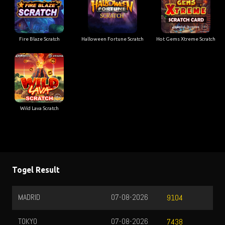
Fire Blaze Scratch
Halloween Fortune Scratch
Hot Gems Xtreme Scratch
Wild Lava Scratch
Togel Result
MADRID
07-08-2026
9104
TOKYO
07-08-2026
7438