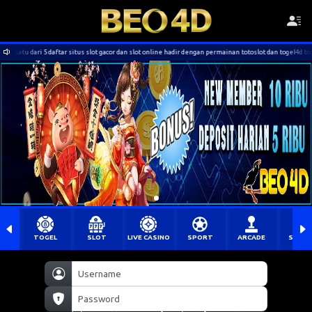
tu dari 5 daftar situs slot gacor dan slot online hadir dengan permainan totoslot dan togel4d togel o
TOGEL
SLOT
LIVE CASINO
SPORT
ARCADE
SABU