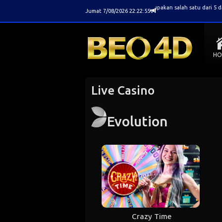
Beo4d merupakan salah satu dari 5 daftar si
Jumat 7/08/2026 22:22:56
HO
Live Casino
Evolution
Crazy Time