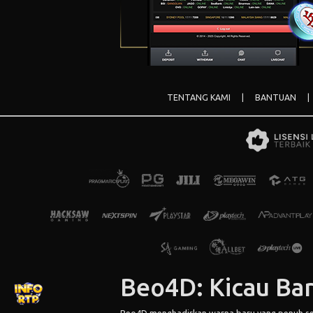
TENTANG KAMI
|
BANTUAN
|
Beo4D: Kicau Bar