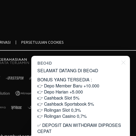
RIVASI
|
PERSETUJUAN COOKIES
BEO4D
SELAMAT DATANG DI BEO4D
BONUS YANG TERSEDIA :
👉 Depo Member Baru +10.000
👉 Depo Harian +5.000
👉 Cashback Slot 5%
👉 Cashback Sportsbook 5%
👉 Rolingan Slot 0,3%
👉 Rolingan Casino 0,7%
✅ DEPOSIT DAN WITHDRAW DIPROSES
CEPAT