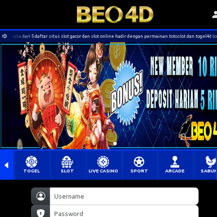
satu dari 5 daftar situs slot gacor dan slot online hadir dengan permainan totoslot dan togel4d togel
TOGEL
SLOT
LIVE CASINO
SPORT
ARCADE
SABU