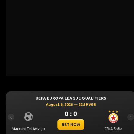
UEFA EUROPA LEAGUE QUALIFIERS
U
August 6, 2026 — 22:59 WIB
0 : 0
Previous
Ne
BET NOW
iv (n)
CSKA Sofia
KuPS